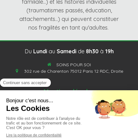
familiale...) et les histoires individuelles
(traumatismes passés, éducation,
attachements...) qui peuvent constituer
nos fragilités en tant qu'adultes.
Du
Lundi
au
Samedi
de
8h30
à
19h
SOINS POUR SOI
302 rue de Charenton
75012
Paris 12
RDC, Droite
Mentions légales
Contact
Sécurité et vie privée